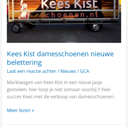
Kees Kist damesschoenen nieuwe
belettering
Laat een reactie achter
/
Nieuws
/
GCA
Marktwagen van Kees Kist in een nieuw jasje
gestoken, hier loop je niet zomaar voorbij !! Veel
succes Kees met de verkoop van damesschoenen.
Meer lezen »