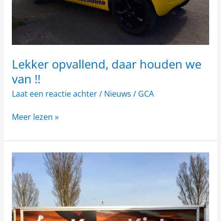
Lekker opvallend, daar houden we
van !!
Laat een reactie achter
/
Nieuws
/
GCA
Meer lezen »
Kees
Kist
damesschoenen
nieuwe
belettering