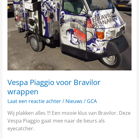
wrappen
Vespa Piaggio voor Bravilor
wrappen
Laat een reactie achter
/
Nieuws
/
GCA
Wij plakken alles !!! Een mooie klus van Bravilor. Deze
Vespa Piaggio gaat mee naar de beurs als
eyecatcher.